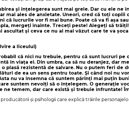
Iubirea şi înţelegerea sunt mai grele. Dar cu ele ne î
 mai ales de anxietate. Uneori, cred că toţi copiii o
 că lucrurile vor fi mai bune. Poate că va fi aşa sa
la, mergeţi înainte. Treceţi peste! Alegeţi să trăiţi!
ascultat şi ceva ce nu ai mai văzut care te va şoca 
vire a liceului)
robabil că nici nu trebuie, pentru că sunt lucruri pe
entă în viaţa ei. Din umbra, ca să nu deranjez, dar m
i ei, o plasă rezistentă de salvare. Nu o putem feri de
alături de ea un sens pentru toate. Şi când noi nu vo
. Asta nu va însemna că suntem părinţi mai puţin bun
care suntem nevoiţi să o înţelegem. O generaţie voca
re ne temem, dar care există şi trebuie înfruntate! 
 producătorii şi psihologii care explică trăirile personajel