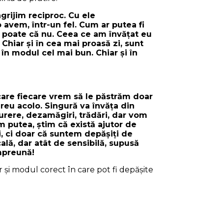
ngrijim reciproc. Cu ele
 avem, într-un fel. Cum ar putea fi
u poate că nu. Ceea ce am învăţat eu
 Chiar şi în cea mai proasă zi, sunt
în modul cel mai bun. Chiar şi în
 care fiecare vrem să le păstrăm doar
ereu acolo. Singură va învăţa din
 durere, dezamăgiri, trădări, dar vom
m putea, ştim că există ajutor de
i, ci doar că suntem depăşiţi de
lă, dar atât de sensibilă, supusă
Împreună!
or şi modul corect în care pot fi depăşite