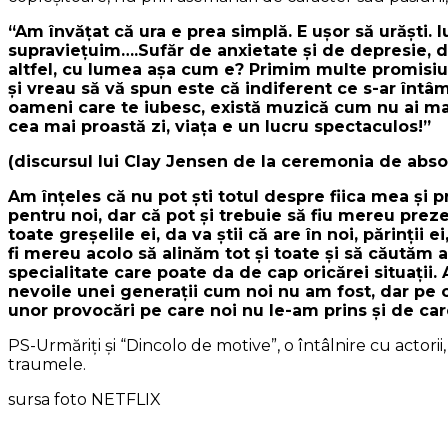
“Am învăţat că ura e prea simplă. E uşor să urăşti. 
supravieţuim….Sufăr de anxietate şi de depresie, dar
altfel, cu lumea aşa cum e? Primim multe promisiuni
şi vreau să vă spun este că indiferent ce s-ar întâmp
oameni care te iubesc, există muzică cum nu ai mai 
cea mai proastă zi, viaţa e un lucru spectaculos!”
(discursul lui Clay Jensen de la ceremonia de absol
Am înţeles că nu pot şti totul despre fiica mea şi p
pentru noi, dar că pot şi trebuie să fiu mereu prez
toate greşelile ei, da va ştii că are în noi, părinţi
fi mereu acolo să alinăm tot şi toate şi să căutăm 
specialitate care poate da de cap oricărei situaţii
nevoile unei generaţii cum noi nu am fost, dar pe 
unor provocări pe care noi nu le-am prins şi de ca
PS-Urmăriţi şi “Dincolo de motive”, o întâlnire cu actorii,
traumele.
sursa foto NETFLIX