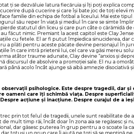
treptat ţi se dezvăluie latura fiecăruia şi îţi poţi explica c
cerire după cucerire şi care îşi bate joc de toţi elevii mai
e familie din echipa de fotbal a liceului. Mai este tipul agr
ingurul său reper în viaţă şi mediul în care se simte împli
ot pierde statutul din liceu şi care pun câte o cărămidă d
 au făcut nimic. Premiant la acest capitol este Clay Jensen
elaţiile cu fetele. El ar fi putut împiedica sinuciderea, da
ru a plăti pentru aceste păcate devine personajul în jur
iile în care intră prietenii lui, cel care va găsi mereu solu
 urma atâtor traume adunate, Clay devine “anxios şi depre
ţină discursul de absolvire a promoţiei sale. El nu a omorâ
boară până acolo încât ajunge să aibă amnezie disociativă 
ţă, observaţii psihologice. Este despre tragedii, dar
 oameni care îţi schimbă viaţa. Despre superficialita
 Despre acţiune şi inacţiune. Despre curajul de a ie
rec prin tot felul de tragedii, unele sunt reabilitate de
t de mult timp răi, încât doar în zona aia se regăsesc şi nu
motional, dar găsesc puterea în grup pentru a o scoate la 
dar totuşi un grup care îi ajută pe toţi să se menţină pe l