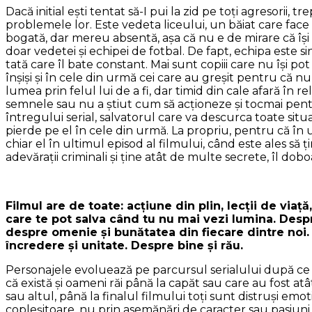
Dacă initial eşti tentat să-I pui la zid pe toţi agresorii, 
problemele lor. Este vedeta liceului, un băiat care face cu
bogată, dar mereu absentă, aşa că nu e de mirare că îşi fac
doar vedetei şi echipei de fotbal. De fapt, echipa este s
tată care îl bate constant. Mai sunt copiii care nu îşi p
înşişi şi în cele din urmă cei care au greşit pentru că nu
lumea prin felul lui de a fi, dar timid din cale afară în r
semnele sau nu a ştiut cum să acţioneze şi tocmai pent
întregului serial, salvatorul care va descurca toate situaţ
pierde pe el în cele din urmă. La propriu, pentru că în
chiar el în ultimul episod al filmului, când este ales să 
adevăraţii criminali şi ţine atât de multe secrete, îl do
Filmul are de toate: acţiune din plin, lecţii de via
care te pot salva când tu nu mai vezi lumina. Despre
despre omenie şi bunătatea din fiecare dintre noi.
încredere şi unitate. Despre bine şi rău.
Personajele evoluează pe parcursul serialului după ce t
că există şi oameni răi până la capăt sau care au fost atâ
sau altul, până la finalul filmului toţi sunt distruşi e
copleşitoare, nu prin asemănări de caracter sau pasiuni, 