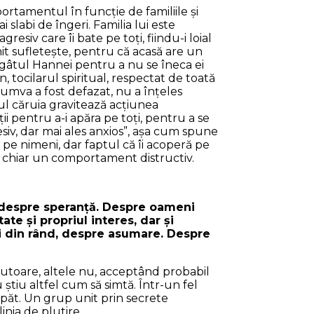
omportamentul în funcţie de familiile şi
 slabi de îngeri. Familia lui este
esiv care îi bate pe toţi, fiindu-i loial
nit sufleteşte, pentru că acasă are un
e gâtul Hannei pentru a nu se îneca ei
, tocilarul spiritual, respectat de toată
r cumva a fost defazat, nu a înţeles
ul căruia gravitează acţiunea
ţii pentru a-i apăra pe toţi, pentru a se
siv, dar mai ales anxios”, aşa cum spune
t pe nimeni, dar faptul că îi acoperă pe
şi chiar un comportament distructiv.
 şi despre speranţă. Despre oameni
te şi propriul interes, dar şi
şi din rând, despre asumare. Despre
 autoare, altele nu, acceptând probabil
 ştiu altfel cum să simtă. Într-un fel
capăt. Un grup unit prin secrete
inia de plutire.