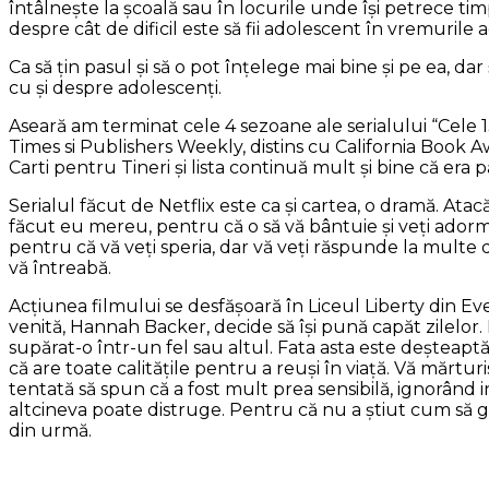
întâlneşte la şcoală sau în locurile unde îşi petrece tim
despre cât de dificil este să fii adolescent în vremurile 
Ca să ţin pasul şi să o pot înţelege mai bine şi pe ea, dar
cu şi despre adolescenţi.
Aseară am terminat cele 4 sezoane ale serialului “Cele 
Times si Publishers Weekly, distins cu California Book 
Carti pentru Tineri şi lista continuă mult şi bine că era 
Serialul făcut de Netflix este ca şi cartea, o dramă. Ata
făcut eu mereu, pentru că o să vă bântuie şi veţi adormi 
pentru că vă veţi speria, dar vă veţi răspunde la multe d
vă întreabă.
Acţiunea filmului se desfăşoară în Liceul Liberty din Ev
venită, Hannah Backer, decide să îşi pună capăt zilelor.
supărat-o într-un fel sau altul. Fata asta este deşteaptă ş
că are toate calităţile pentru a reuşi în viaţă. Vă mărtur
tentată să spun că a fost mult prea sensibilă, ignorând ini
altcineva poate distruge. Pentru că nu a ştiut cum să g
din urmă.