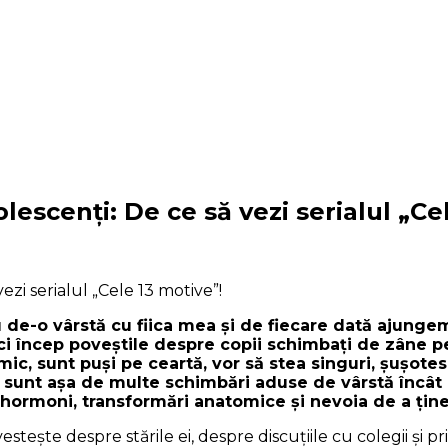
escenţi: De ce să vezi serialul „Ce
 de-o vârstă cu fiica mea şi de fiecare dată ajungem
ci încep poveştile despre copii schimbaţi de zâne pe
mic, sunt puşi pe ceartă, vor să stea singuri, şuşotes
că sunt aşa de multe schimbări aduse de vârstă încât p
 hormoni, transformări anatomice şi nevoia de a ţine p
şte despre stările ei, despre discuţiile cu colegii şi prie