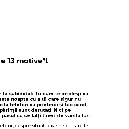
le 13 motive”!
 la subiectul: Tu cum te înţelegi cu
ste noapte cu alţii care sigur nu
c la telefon cu prietenii şi tac când
ărinţii sunt derutaţi. Nici pe
asul cu ceilalţi tineri de vârsta lor.
tenii, despre situaţii diverse pe care le