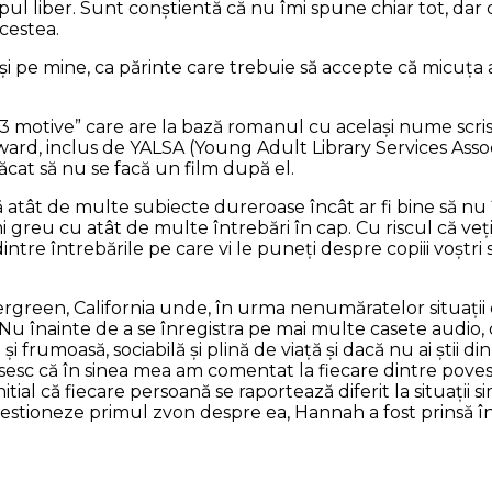
pul liber. Sunt conştientă că nu îmi spune chiar tot, dar 
acestea.
 şi pe mine, ca părinte care trebuie să accepte că micuţa a 
13 motive” care are la bază romanul cu acelaşi nume scri
Award, inclus de YALSA (Young Adult Library Services Asso
păcat să nu se facă un film după el.
că atât de multe subiecte dureroase încât ar fi bine să nu
greu cu atât de multe întrebări în cap. Cu riscul că veţi 
intre întrebările pe care vi le puneţi despre copiii voştri
ergreen, California unde, în urma nenumăratelor situaţii 
 Nu înainte de a se înregistra pe mai multe casete audio,
i frumoasă, sociabilă şi plină de viaţă şi dacă nu ai ştii d
isesc că în sinea mea am comentat la fiecare dintre povestir
tial că fiecare persoană se raportează diferit la situaţii s
estioneze primul zvon despre ea, Hannah a fost prinsă înt