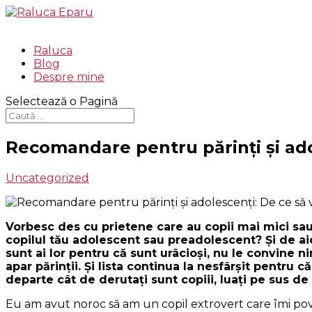
Raluca
Blog
Despre mine
Selectează o Pagină
Recomandare pentru părinţi şi adol
Uncategorized
Vorbesc des cu prietene care au copii mai mici sau
copilul tău adolescent sau preadolescent? Şi de ai
sunt ai lor pentru că sunt urâcioşi, nu le convine ni
apar părinţii. Şi lista continua la nesfârşit pentru 
departe cât de derutaţi sunt copiii, luaţi pe sus de
Eu am avut noroc să am un copil extrovert care îmi poveste