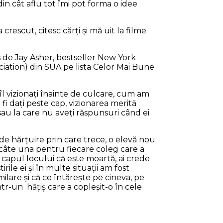
din cât aflu tot îmi pot forma o idee
crescut, citesc cărţi şi mă uit la filme
s de Jay Asher, bestseller New York
ciation) din SUA pe lista Celor Mai Bune
 îl vizionaţi înainte de culcare, cum am
fi daţi peste cap, vizionarea merită
 sau la care nu aveţi răspunsuri când ei
de hărţuire prin care trece, o elevă nou
 câte una pentru fiecare coleg care a
in capul locului că este moartă, ai crede
ile ei şi în multe situaţii am fost
imilare şi că ce întăreşte pe cineva, pe
r-un hăţiş care a copleşit-o în cele