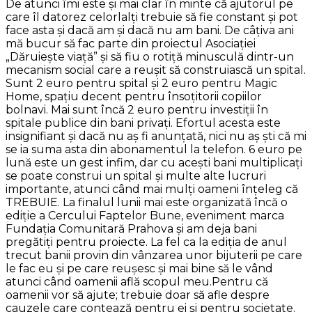
De atunci îmi este şi mai clar în minte că ajutorul pe
care îl datorez celorlalţi trebuie să fie constant şi pot
face asta şi dacă am şi dacă nu am bani. De câţiva ani
mă bucur să fac parte din proiectul Asociaţiei
„Dăruieşte viaţă” şi să fiu o rotiţă minusculă dintr-un
mecanism social care a reuşit să construiască un spital.
Sunt 2 euro pentru spital şi 2 euro pentru Magic
Home, spaţiu decent pentru însoţitorii copiilor
bolnavi. Mai sunt încă 2 euro pentru investiţii în
spitale publice din bani privaţi. Efortul acesta este
insignifiant şi dacă nu aş fi anunţată, nici nu aş şti că mi
se ia suma asta din abonamentul la telefon. 6 euro pe
lună este un gest infim, dar cu aceşti bani multiplicaţi
se poate construi un spital şi multe alte lucruri
importante, atunci când mai mulţi oameni înţeleg că
TREBUIE. La finalul lunii mai este organizată încă o
ediţie a Cercului Faptelor Bune, eveniment marca
Fundaţia Comunitară Prahova şi am deja bani
pregătiţi pentru proiecte. La fel ca la ediţia de anul
trecut banii provin din vânzarea unor bijuterii pe care
le fac eu şi pe care reuşesc şi mai bine să le vând
atunci când oamenii află scopul meu.Pentru că
oamenii vor să ajute; trebuie doar să afle despre
cauzele care contează pentru ei şi pentru societate.