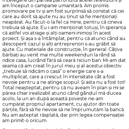
înţelegere din partea patronului acelei televiziuni şi
am început o campanie umanitară. Am promis
promovare pe tv şi am fost surprinsă să constat că cei
care au dorit să ajute nu au ţinut să fie menţionaţi
neapărat. Au făcut-o la fel ca mine, pentru că cineva
trebuia să ajute. Eu i-am menţionat totuşi, în speranţa
că astfel voi atrage şi alţi oameni inimoşi în acest
proiect. Şi aşa s-a întâmplat, pentru că atunci când au
descoperit cazul şi alţi antreprenori s-au grăbit să
ajute. Cu materiale de construcţie, în general. Câţiva
bărbaţi au venit mai multe weekenduri la rând să
ridice casa, lucrând fără să ceară niciun ban. Mi-am dat
seama că am creat în jurul meu şi al acestui obiectiv
„trebuie să ridicăm o casă” o energie care s-a
multiplicat, care a crescut în intensitate cât a fost
nevoie pentru a ne atinge scopul. Şi asta nu a fost tot!
Total neaşteptat, pentru că nu aveam în plan şi mi se
părea chiar irealizabil atunci când gândul mă ducea
acolo, la un an după această poveste ne-am
cumpărat propriul apartament, cu ajutor din toate
părţile, fără să fie nevoie să ne împrumutăm la bancă.
Nu am aşteptat răsplată, dar prin legea compensaţiei
am primit-o oricum.