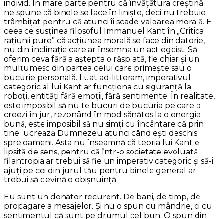
individ. În mare parte pentru că învăţătura creştină
ne spune că binele se face în linişte, deci nu trebuie
trâmbiţat pentru că atunci îi scade valoarea morală. E
ceea ce susţinea filosoful Immanuel Kant în „Critica
raţiunii pure” că acţiunea morală se face din datorie,
nu din înclinaţie care ar însemna un act egoist. Să
oferim ceva fără a aştepta o răsplată, fie chiar şi un
mulţumesc din partea celui care primeşte sau o
bucurie personală. Luat ad-litteram, imperativul
categoric al lui Kant ar funcţiona cu siguranţă la
roboţi, entităţi fără emoţii, fără sentimente. În realitate,
este imposibil să nu te bucuri de bucuria pe care o
creezi în jur, rezonând în mod sănătos la o energie
bună, este imposibil să nu simţi cu încântare că prin
tine lucrează Dumnezeu atunci când eşti deschis
spre oameni. Asta nu înseamnă că teoria lui Kant e
lipsită de sens, pentru că într-o societate evoluată
filantropia ar trebui să fie un imperativ categoric şi să-i
ajuţi pe cei din jurul tău pentru binele general ar
trebui să devină o obişnuinţă.
Eu sunt un donator recurent. De bani, de timp, de
propagare a mesajelor. Şi nu o spun cu mândrie, ci cu
sentimentul că sunt pe drumul cel bun. O spun din