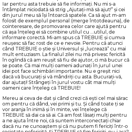
Iar pentru asta trebuie să fie informaţi. Nu mi s-a
întâmplat niciodată să strig „Ajutaţi-mă să ajut!” şi cei
din jurul meu să îşi întoarcă spatele. Ca să ajut m-am
folosit de exemplul personal (merge întotdeauna), de
cointeresare, de promovarea celor care ajută pentru
că aşa înţeleg ei să combine utilul cu …utilul, de
informare corectă. Mi-am spus că TREBUIE şi cumva
reuşesc să fac rost de ce e nevoie. Pentru că atunci
când TREBUIE o ştie şi Universul şi „lucrează” cu mai
mult entuziasm. La finalul zilei nu mă privesc fericită
în oglindă că am reuşit să fiu de ajutor, ci mă bucur că
se poate. Că mai mulţi oameni adunaţi în jurul unei
idei pot face schimbări importante. Nu e greşit nici
dacă vă bucuraţi şi vă mândriţi cu asta. Bucuraţi-vă,
dar ajutaţi! Strângeţi în jurul vostu cât mai mulţi
oameni care înţeleg că TREBUIE!
Mereu ai ceva de dat şi când crezi că eşti cel mai sărac
om pentru că dând, vei primi şi tu. Şi când toate ţi se
vor aranja în inimă şi în minte, vei înţelege că
TREBUIE să dai ca să ai. Că am fost lăsaţi mulţi pentru
a ne ajuta între noi, că suntem interconectaţi chiar
dacă nu ne cunoaştem şi că nu putem fi fericiţi într-o
societate nefericită. Şi TREBUIE să fim fericiţi, nu-i aşa?