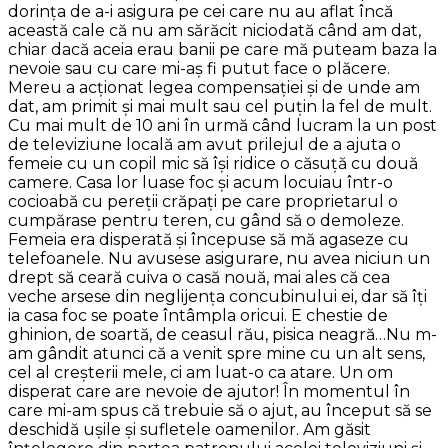
dorinţa de a-i asigura pe cei care nu au aflat încă
această cale că nu am sărăcit niciodată când am dat,
chiar dacă aceia erau banii pe care mă puteam baza la
nevoie sau cu care mi-aş fi putut face o plăcere.
Mereu a acţionat legea compensaţiei şi de unde am
dat, am primit şi mai mult sau cel puţin la fel de mult.
Cu mai mult de 10 ani în urmă când lucram la un post
de televiziune locală am avut prilejul de a ajuta o
femeie cu un copil mic să îşi ridice o căsuţă cu două
camere. Casa lor luase foc şi acum locuiau într-o
cocioabă cu pereţii crăpaţi pe care proprietarul o
cumpărase pentru teren, cu gând să o demoleze.
Femeia era disperată şi începuse să mă agaseze cu
telefoanele. Nu avusese asigurare, nu avea niciun un
drept să ceară cuiva o casă nouă, mai ales că cea
veche arsese din neglijenţa concubinului ei, dar să îţi
ia casa foc se poate întâmpla oricui. E chestie de
ghinion, de soartă, de ceasul rău, pisica neagră…Nu m-
am gândit atunci că a venit spre mine cu un alt sens,
cel al creşterii mele, ci am luat-o ca atare. Un om
disperat care are nevoie de ajutor! În momentul în
care mi-am spus că trebuie să o ajut, au început să se
deschidă uşile şi sufletele oamenilor. Am găsit