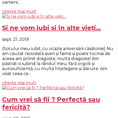
oameni...
citește mai mult
Şi ne vom iubi şi în alte vieţi…
sept. 21, 2019
(Soţului meu iubit, cu ocazia aniversării căsătoriei) Nu
am căutat niciodată averi şi faimă şi poate tocmai de
aceea am primit dragoste, multă dragoste! Am
păstrat-o iubind la rândul meu, fără orgolii şi
autosuficienţă, cu multă înţelegere şi dăruire. Am
visat ceea ce...
citește mai mult
Cum vrei să fii ? Perfectă sau
fericită?