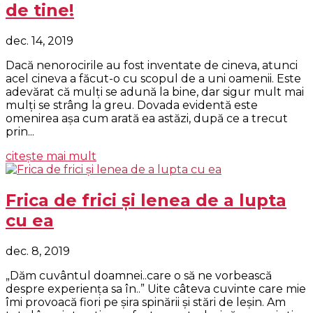
de tine!
dec. 14, 2019
Dacă nenorocirile au fost inventate de cineva, atunci
acel cineva a făcut-o cu scopul de a uni oamenii. Este
adevărat că mulţi se adună la bine, dar sigur mult mai
mulţi se strâng la greu. Dovada evidentă este
omenirea aşa cum arată ea astăzi, după ce a trecut
prin...
citește mai mult
Frica de frici şi lenea de a lupta
cu ea
dec. 8, 2019
„Dăm cuvântul doamnei..care o să ne vorbească
despre experienţa sa în..” Uite câteva cuvinte care mie
îmi provoacă fiori pe şira spinării şi stări de leşin. Am