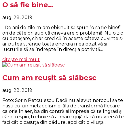
O să fie bine…
aug. 28, 2019
De ani de zile m-am obișnuit să spun ”o să fie bine!”
ori de câte ori aud că cineva are o problemă. Nu o zic
cu detașare, chiar cred că în aceste câteva cuvinte s-
ar putea strânge toata energia mea pozitivă și
lucrurile să se îndrepte în direcția potrivită...
citește mai mult
Cum am reuşit să slăbesc
aug. 28, 2019
Foto: Sorin Petculescu Dacă nu ai avut norocul să te
naşti cu un metabolism d-ăla de transformă fiecare
calorie în aer, ba din contră ai impresia că te îngraşi şi
când respiri, trebuie să ai mare grijă dacă nu vrei să te
faci cât o căsuţă din pădure, apoi cât o viluţă...