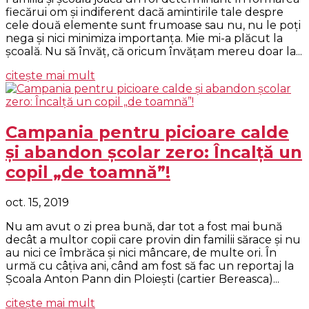
fiecărui om şi indiferent dacă amintirile tale despre
cele două elemente sunt frumoase sau nu, nu le poţi
nega şi nici minimiza importanţa. Mie mi-a plăcut la
şcoală. Nu să învăţ, că oricum învăţam mereu doar la...
citește mai mult
Campania pentru picioare calde
şi abandon şcolar zero: Încalţă un
copil „de toamnă”!
oct. 15, 2019
Nu am avut o zi prea bună, dar tot a fost mai bună
decât a multor copii care provin din familii sărace şi nu
au nici ce îmbrăca şi nici mâncare, de multe ori. În
urmă cu câţiva ani, când am fost să fac un reportaj la
Şcoala Anton Pann din Ploieşti (cartier Bereasca)...
citește mai mult