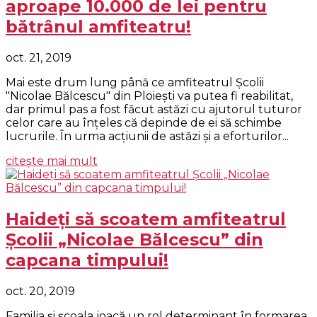
aproape 10.000 de lei pentru
bătrânul amfiteatru!
oct. 21, 2019
Mai este drum lung până ce amfiteatrul Şcolii
"Nicolae Bălcescu" din Ploieşti va putea fi reabilitat,
dar primul pas a fost făcut astăzi cu ajutorul tuturor
celor care au înţeles că depinde de ei să schimbe
lucrurile. În urma acţiunii de astăzi şi a eforturilor...
citește mai mult
Haideţi să scoatem amfiteatrul
Şcolii „Nicolae Bălcescu” din
capcana timpului!
oct. 20, 2019
Familia şi şcoala joacă un rol determinant în formarea