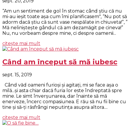
sept. 20, 2019
“Am un sentiment de gol în stomac când știu că nu
mi-au ieșit toate așa cum îmi planificasem", “Nu pot să
adorm dacă știu că sunt vase nespălate in chiuveta!”, ”
Mă neliniștește gândul că am dezamăgit pe cineva!”
Nu, nu vorbeam despre mine, ci despre oamenii...
citește mai mult
Când am început să mă iubesc
sept. 15, 2019
Când văd oameni furioși și agitați, mi se face așa o
milă...și asta chiar dacă furia lor este îndreptată spre
mine. Le simt înverşunarea, dar înainte să mă
enerveze, încerc compasiunea. E rău să nu fii bine cu
tine și să-ți răsfrângi neputința asupra altora....
citește mai mult