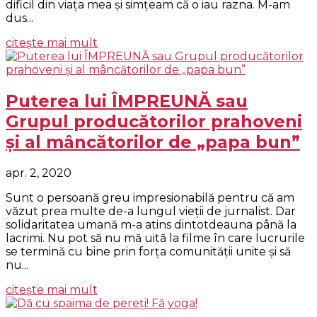
dificil din viaţa mea şi simţeam că o iau razna. M-am
dus...
citește mai mult
Puterea lui ÎMPREUNĂ sau
Grupul producătorilor prahoveni
şi al mâncătorilor de „papa bun”
apr. 2, 2020
Sunt o persoană greu impresionabilă pentru că am
văzut prea multe de-a lungul vieţii de jurnalist. Dar
solidaritatea umană m-a atins dintotdeauna până la
lacrimi. Nu pot să nu mă uită la filme în care lucrurile
se termină cu bine prin forţa comunităţii unite şi să
nu...
citește mai mult