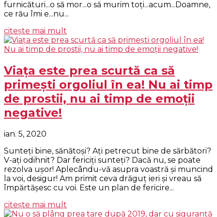
furnicături...o să mor...o să murim toţi...acum...Doamne,
ce rău îmi e...nu...
citește mai mult
Viaţa este prea scurtă ca să
primeşti orgoliul în ea! Nu ai timp
de prostii, nu ai timp de emoţii
negative!
ian. 5, 2020
Sunteţi bine, sănătoşi? Aţi petrecut bine de sărbători?
V-aţi odihnit? Dar fericiţi sunteţi? Dacă nu, se poate
rezolva uşor! Aplecându-vă asupra voastră şi muncind
la voi, desigur! Am primit ceva drăguţ ieri şi vreau să
împărtăşesc cu voi. Este un plan de fericire...
citește mai mult