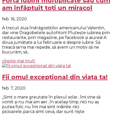
Forţa iubirii multiplicate sau cum
am înfăptuit toţi un miracol
feb. 16, 2020
A trecut ziua îndrăgostiţilor americanului Valentin,
dar vine Dragobetele autohton! Pluteşte iubirea prin
restaurante, prin magazine, pe facebook şi aiurea! A
doua jumătate a lui februarie e despre iubire. Să
treacă iarna mai repede, să avem un motiv să ne
bucurăm, să...
citește mai mult
Fii omul excepțional din viața ta!
feb. 7, 2020
„Simt o mare greutate în plexul solar...îmi vine să
vomit şi nu mai am aer...în acelaşi timp..nici nu aş
putea fizic..nu îmi mai simt mâinile..nici
picioarele..parcă simt ceva, dar sunt nişte