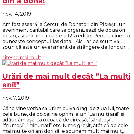
din a dona!
nov. 14, 2019
Am fost aseară la Cercul de Donatori din Ploiești, un
eveniment caritabil care se organizează de doua ori
pe an, aseară fiind cea de-a 12-a ediție. Pentru cine nu
cunoaște conceptul las detalii Aici, iar pe scurt vă
spun că este un eveniment de strângere de fonduri...
citește mai mult
Urări de mai mult decât ”La mulți
ani!”
nov. 7, 2019
Când vine vorba să urăm cuiva drag, de ziua lui, toate
cele bune, de obicei ne oprim la un ”La mulți ani!” și
adăugăm așa, ca o coadă de cireașă, ”sănătoși”,
”frumoși”, ”minunați” etc. Nimic greșit, atât că de cele
mai multe ori am dori să le spunem mult mai mult,...