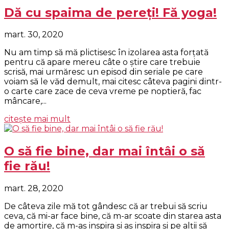
Dă cu spaima de pereţi! Fă yoga!
mart. 30, 2020
Nu am timp să mă plictisesc în izolarea asta forţată
pentru că apare mereu câte o ştire care trebuie
scrisă, mai urmăresc un episod din seriale pe care
voiam să le văd demult, mai citesc câteva pagini dintr-
o carte care zace de ceva vreme pe noptieră, fac
mâncare,...
citește mai mult
O să fie bine, dar mai întâi o să
fie rău!
mart. 28, 2020
De câteva zile mă tot gândesc că ar trebui să scriu
ceva, că mi-ar face bine, că m-ar scoate din starea asta
de amorţire, că m-aş inspira şi aş inspira şi pe alţii să