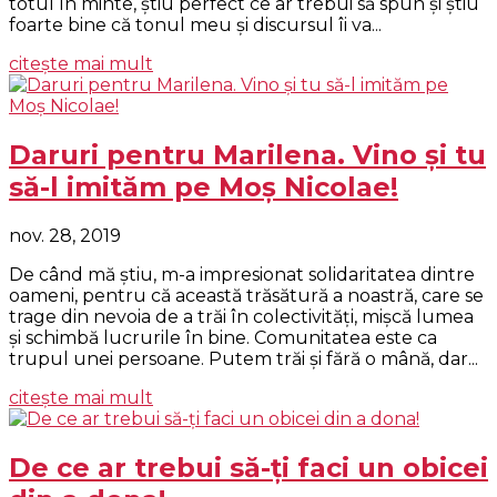
totul în minte, ştiu perfect ce ar trebui să spun şi ştiu
foarte bine că tonul meu şi discursul îi va...
citește mai mult
Daruri pentru Marilena. Vino şi tu
să-l imităm pe Moş Nicolae!
nov. 28, 2019
De când mă ştiu, m-a impresionat solidaritatea dintre
oameni, pentru că această trăsătură a noastră, care se
trage din nevoia de a trăi în colectivităţi, mişcă lumea
şi schimbă lucrurile în bine. Comunitatea este ca
trupul unei persoane. Putem trăi şi fără o mână, dar...
citește mai mult
De ce ar trebui să-ți faci un obicei