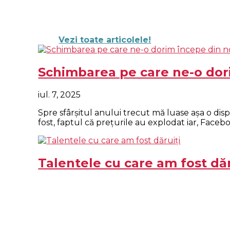
Vezi toate articolele!
Schimbarea pe care ne-o dor
iul. 7, 2025
Spre sfârşitul anului trecut mă luase aşa o dis
fost, faptul că preţurile au explodat iar, Facebo
Talentele cu care am fost dăr
iul. 7, 2025
Fiecare om vine pe lume „dăruit” cu o mulţime d
timpului, luând interviuri antreprenorilor am o