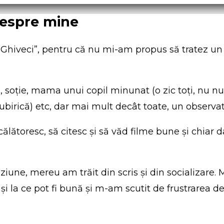
Despre mine
l Ghiveci”, pentru că nu mi-am propus să tratez u
, soție, mama unui copil minunat (o zic toți, nu n
ubirică) etc, dar mai mult decât toate, un observat
călătoresc, să citesc și să văd filme bune şi chiar 
eviziune, mereu am trăit din scris şi din socializar
 şi la ce pot fi bună şi m-am scutit de frustrarea 