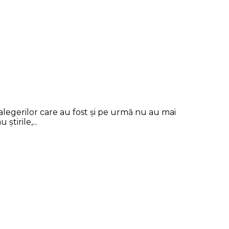
 alegerilor care au fost şi pe urmă nu au mai
tirile,...
şi-ar putea schimba viaţa. De-a lungul
m mirat să descopăr că...