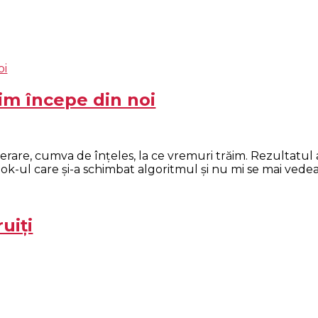
im începe din noi
perare, cumva de înţeles, la ce vremuri trăim. Rezultatul
ok-ul care şi-a schimbat algoritmul şi nu mi se mai vedeau ş
uiţi
e talente cu ajutorul cărora, dacă şi când le foloseşte, 
bservat „dăruirea” în multe forme şi dacă la început m-a