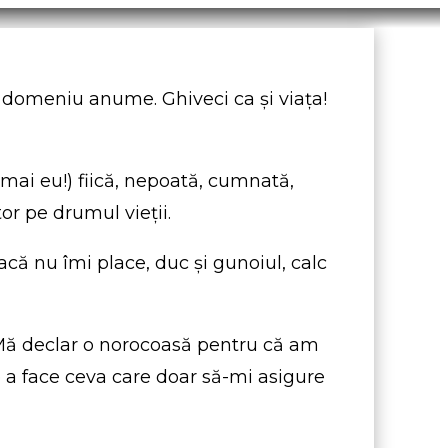
n domeniu anume. Ghiveci ca şi viaţa!
umai eu!) fiică, nepoată, cumnată,
or pe drumul vieții.
dacă nu îmi place, duc şi gunoiul, calc
e. Mă declar o norocoasă pentru că am
de a face ceva care doar să-mi asigure