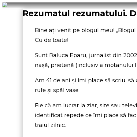
Rezumatul rezumatului. 
Bine ați venit pe blogul meu! „Blogu
Cu de toate!
Sunt Raluca Eparu, jurnalist din 2002
naşă, prietenă (inclusiv a motanului I
Am 41 de ani și îmi place să scriu, să 
rufe şi spăl vase.
Fie că am lucrat la ziar, site sau tel
identificat repede ce îmi place să fac
traiul zilnic.