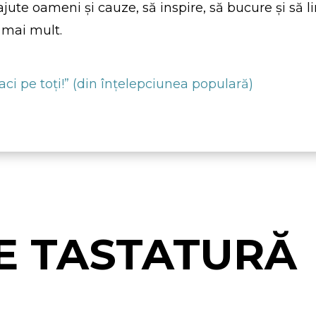
ute oameni şi cauze, să inspire, să bucure şi să li
 mai mult.
placi pe toţi!” (din înţelepciunea populară)
E TASTATURĂ